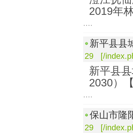
2019
....
新平县县城
29 [/index.
新平县县
2030）
....
保山市隆
29 [/index.