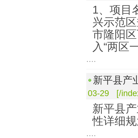
1、项目
兴示范区
市隆阳区
入“两区
....
新平县产
03-29 [/ind
新平县产
性详细规
....