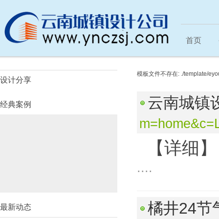
首页
总规控详
模板文件不存在: ./template/eyou/m
设计分享
云南城镇
经典案例
m=home&c=L
【详细】
....
橘井24
最新动态