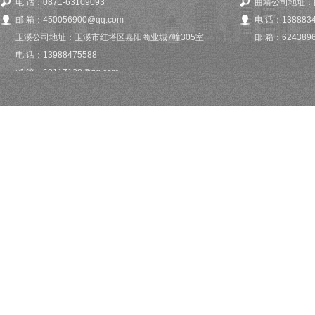
电 话：0871-63109093
曲靖公司地址：
邮 箱：450056900@qq.com
电 话：1388834
玉溪公司地址：玉溪市红塔区嘉阳商业城7幢305室
邮 箱：6243896
电 话：13988475588
邮 箱：68117128@qq.com