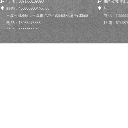
电 话：0871-63109093
曲靖公司地址
邮 箱：450056900@qq.com
号
玉溪公司地址：玉溪市红塔区嘉阳商业城7幢305室
电 话：138883
电 话：13988475588
邮 箱：624389
邮 箱：68117128@qq.com