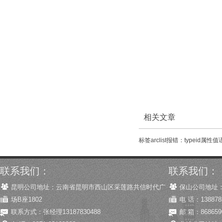
相关文章
标签arclist报错：typeid
联系我们：
联系我们：
昆明公司地址：云南省昆明市西山区采莲路共信时代广
保山公司地址
场B座1802
电 话：138878
联系方式：张经理13187830488
邮 箱：868659