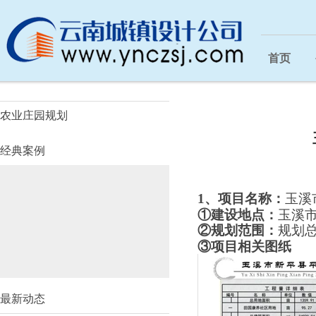
首页
总规控详
农业庄园规划
经典案例
1、项目名称：
玉溪
①建设地点：
玉溪
②规划范围：
规划
③项目相关图纸
最新动态