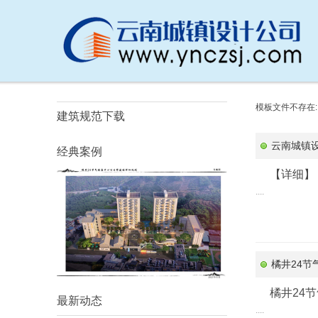
模板文件不存在: ./te
建筑规范下载
云南城镇
经典案例
【详细】
....
橘井24
橘井24
最新动态
....