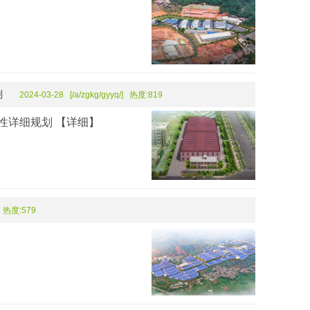
划
2024-03-28 [/a/zgkg/gyyq/] 热度:819
性详细规划
【详细】
/] 热度:579