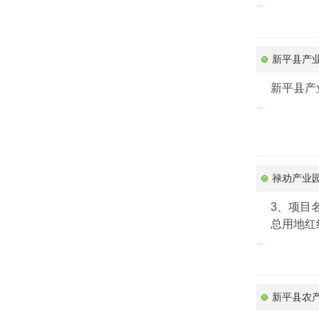
....
新平县产
新平县产
....
禄劝产业
3、项目
总用地红线
....
新平县农