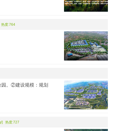
/] 热度:764
业园。②建设规模：规划
yq/] 热度:727