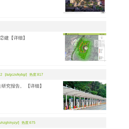
。②建
【详细】
2 [/a/gczx/kybg/] 热度:817
性研究报告。
【详细】
a/nzgh/nyzy/] 热度:675