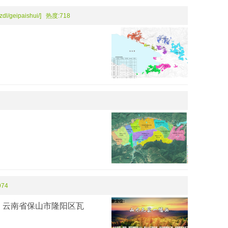
zdl/geipaishui/] 热度:718
】
974
：云南省保山市隆阳区瓦