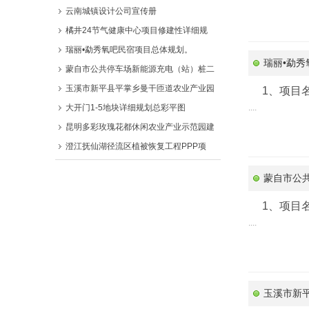
云南城镇设计公司宣传册
橘井24节气健康中心项目修建性详细规
瑞丽•勐秀氧吧民宿项目总体规划。
瑞丽•勐
蒙自市公共停车场新能源充电（站）桩二
玉溪市新平县平掌乡曼干匝道农业产业园
1、项目
大开门1-5地块详细规划总彩平图
....
昆明多彩玫瑰花都休闲农业产业示范园建
澄江抚仙湖径流区植被恢复工程PPP项
蒙自市公
1、项目
....
玉溪市新