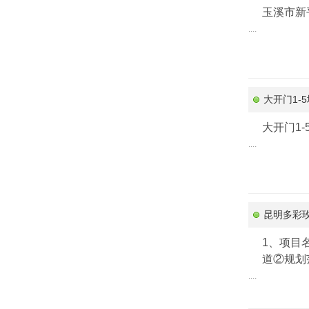
玉溪市新
....
大开门1-
大开门1
....
昆明多彩
1、项目
道②规划
....