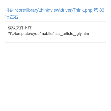
报错 \core\library\think\view\driver\Think.php 第 83
行左右
模板文件不存
在:./template/eyou/mobile/lists_article_jgly.htm