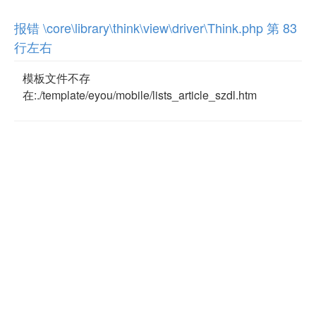
报错 \core\library\think\view\driver\Think.php 第 83
行左右
模板文件不存
在:./template/eyou/mobile/lists_article_szdl.htm