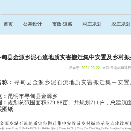
首页
公墓设计
市政·道路
村庄规划
农庄规划
总规控详规
寻甸县金源乡泥石流地质灾害搬迁集中安置及乡村振
发布于:
2024-03-22
来源:云南城镇建
名称：
寻甸县金源乡泥石流地质灾害搬迁集中安置
点：
昆明市
寻甸县金源乡
围：
规划
总范围面积
679.88
亩。
共
规划
711
户，总建筑
关图纸