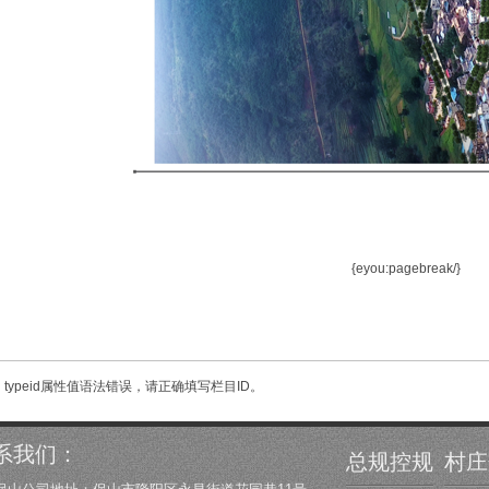
{eyou:pagebreak/}
报错：typeid属性值语法错误，请正确填写栏目ID。
系我们：
总规控规
村庄