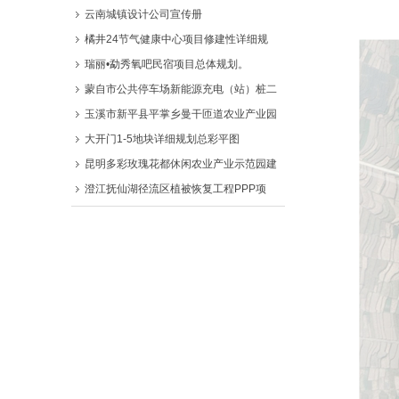
云南城镇设计公司宣传册
橘井24节气健康中心项目修建性详细规
瑞丽•勐秀氧吧民宿项目总体规划。
蒙自市公共停车场新能源充电（站）桩二
玉溪市新平县平掌乡曼干匝道农业产业园
大开门1-5地块详细规划总彩平图
昆明多彩玫瑰花都休闲农业产业示范园建
澄江抚仙湖径流区植被恢复工程PPP项